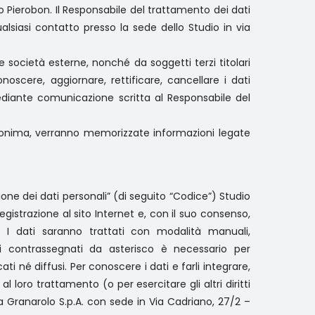
o Pierobon. Il Responsabile del trattamento dei dati
ualsiasi contatto presso la sede dello Studio in via
i e società esterne, nonché da soggetti terzi titolari
onoscere, aggiornare, rettificare, cancellare i dati
, mediante comunicazione scritta al Responsabile del
 anonima, verranno memorizzate informazioni legate
zione dei dati personali” (di seguito “Codice”) Studio
registrazione al sito Internet e, con il suo consenso,
se. I dati saranno trattati con modalità manuali,
i contrassegnati da asterisco è necessario per
i né diffusi. Per conoscere i dati e farli integrare,
l loro trattamento (o per esercitare gli altri diritti
 la Granarolo S.p.A. con sede in Via Cadriano, 27/2 –