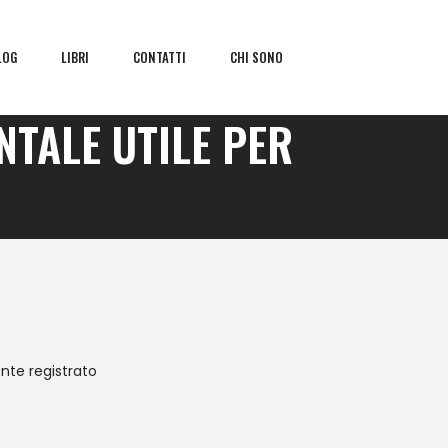
LOG
LIBRI
CONTATTI
CHI SONO
NTALE UTILE PER
ente registrato