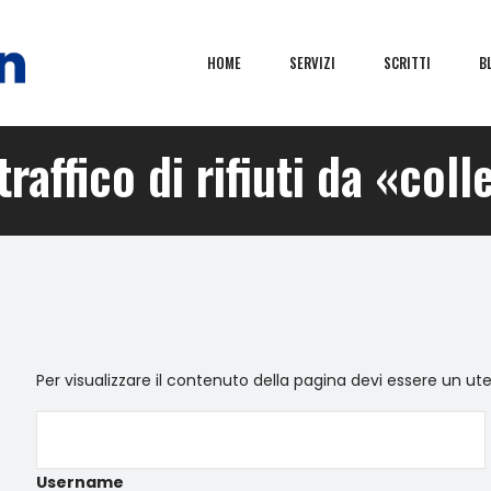
HOME
SERVIZI
SCRITTI
B
traffico di rifiuti da «coll
Per visualizzare il contenuto della pagina devi essere un ut
Username