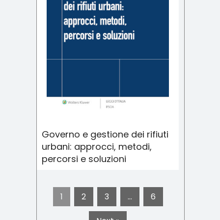
Governo e gestione dei rifiuti
urbani: approcci, metodi,
percorsi e soluzioni
1
2
3
…
6