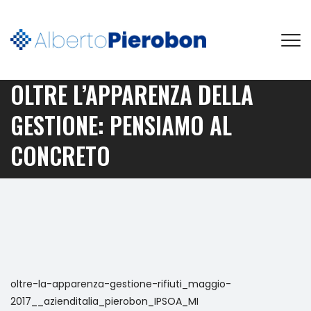
OLTRE L’APPARENZA DELLA
GESTIONE: PENSIAMO AL
CONCRETO
oltre-la-apparenza-gestione-rifiuti_maggio-
2017__azienditalia_pierobon_IPSOA_MI